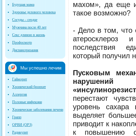
махом», да еще и
Будущая мама
такое возможно?
Здоровье делового человека
Сосуды – сердце
Мужчина после 40 лет
- Дело в том, что
Секс длиною в жизнь
атеросклероз 
Профосмотр
последствия ед
Диспансеризация
который получил 
Мы успешно лечим
Пусковым механ
Гайморит
нарушений
Хронический бронхит
«инсулинорезист
Аллергия
перестают чувст
Половые инфекции
уровень сахара 
Хронические заболевания печени
выделяет большее
Грипп
приводит к накоп
ОРВИ (ОРЗ)
к повышению с
Радикулит