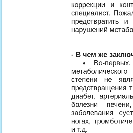
коррекции и кон
специалист. Пожа
предотвратить и
нарушений метабо
- В чем же заклю
Во-первых
метаболического
степени не явл
предотвращения т
диабет, артериаль
болезни печени
заболевания сус
ногах, тромботич
и т.д.