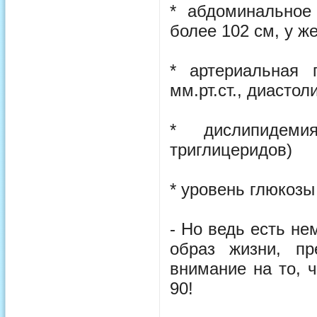
* абдоминальное
более 102 см, у ж
* артериальная 
мм.рт.ст., диастол
* дислипидеми
триглицеридов)
* уровень глюкозы
- Но ведь есть н
образ жизни, п
внимание на то, 
90!