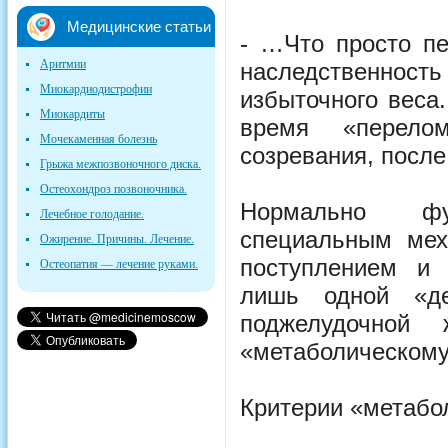
Медицинские статьи
- …Что просто п
Аритмии
наследственно
Миокардиодистрофии
избыточного веса
Миокардиты
время «перело
Мочекаменная болезнь
созревания, после
Грыжа межпозвоночного диска.
Остеохондроз позвоночника.
Нормально фу
Лечебное голодание.
специальным ме
Ожирение. Причины. Лечение.
поступлением и 
Остеопатия — лечение руками.
лишь одной «де
поджелудочной
«метаболическому
Критерии «метабо