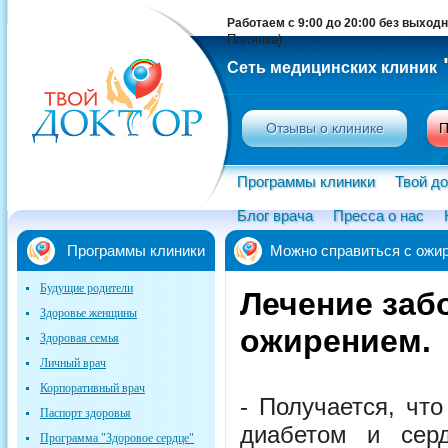
Работаем с 9:00 до 20:00 без выход
Полянка)
Сеть медицинских клиник
Отзывы о клинике
П
Программы клиники
Твой до
Блог врача
Пресса о нас
Программы клиники
Можно справиться с ожи
Будущие родители
Лечение заб
Здоровье женщины
ожирением.
Здоровая семья
Личный врач
Корпоративный врач
- Получается, чт
Паспорт здоровья
диабетом и серд
Программа "Здоровое сердце"