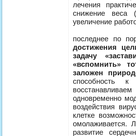
лечения практич
снижение веса 
увеличение работ
последнее по по
достижения цел
задачу «застав
«вспомнить» то
заложен приро
способность 
восстанавливае
одновременно мод
воздействия виру
клетке возможнос
омолаживается. Л
развитие сердеч