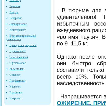
Психиатр
Терапевт
- В тюрьме для э
Хирург
удивительного!
Венеролог
избыточным вес
Эндокринолог
ежедневного рацио
Иглотерапевт
«во имя науки». 
Врач функциональной
диагностики
по 9–11,5 кг.
Врач уролог, андролог
Пульмонолог
Однако после отк
Семейный врач
они быстро сбр
Офтальмолог
составили только
Косметолог
Остеопат
всего 10%. Тол
Профпатолог
наследственность 
Нарколог
Проктолог
- Напрашивается 
Невролог
ОЖИРЕНИЕ. ПРИ