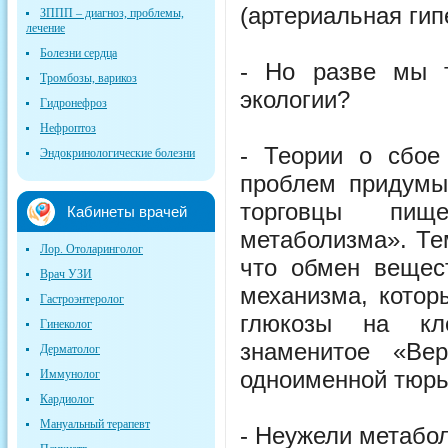
(артериальная гип
ЗППП – диагноз, проблемы,
лечение
Болезни сердца
- Но разве мы т
Тромбозы, варикоз
экологии?
Гидронефроз
Нефроптоз
- Теории о сбое
Эндокринологические болезни
проблем придумы
торговцы пищ
Кабинеты врачей
метаболизма». Те
Лор. Отоларинголог
что обмен вещес
Врач УЗИ
механизма, котор
Гастроэнтеролог
глюкозы на кле
Гинеколог
знаменитое «Вер
Дерматолог
одноименной тюр
Иммунолог
Кардиолог
Мануальный терапевт
- Неужели метабол