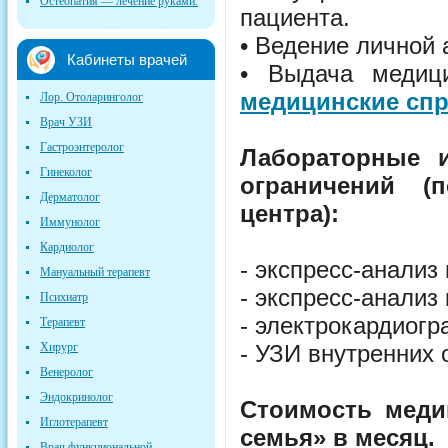
Остеопатия — лечение руками.
пациента.
• Ведение личной 
Кабинеты врачей
• Выдача медици
медицинские сп
Лор. Отоларинголог
Врач УЗИ
Гастроэнтеролог
Лабораторные и
Гинеколог
ограничений (
Дерматолог
центра):
Иммунолог
Кардиолог
- экспресс-анализ
Мануальный терапевт
- экспресс-анализ
Психиатр
- электрокардиог
Терапевт
Хирург
- УЗИ внутренних 
Венеролог
Эндокринолог
Стоимость меди
Иглотерапевт
семья» в месяц.
Врач функциональной