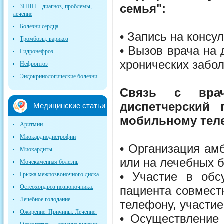
семья":
ЗППП – диагноз, проблемы,
лечение
Болезни сердца
• Запись на консу
Тромбозы, варикоз
• Вызов врача на
Гидронефроз
хронических забо
Нефроптоз
Эндокринологические болезни
Связь с врач
диспетчерский
Медицинские статьи
мобильному тел
Аритмии
Миокардиодистрофии
• Организация ам
Миокардиты
или на лечебных б
Мочекаменная болезнь
• Участие в обс
Грыжа межпозвоночного диска.
Остеохондроз позвоночника.
пациента совмест
Лечебное голодание.
телефону, участие
Ожирение. Причины. Лечение.
• Осуществление 