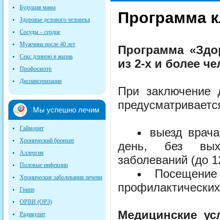
Будущая мама
Программа к
Здоровье делового человека
Сосуды – сердце
Мужчина после 40 лет
Программа «Здо
Секс длиною в жизнь
из 2-х и более ч
Профосмотр
Диспансеризация
При заключение 
предусматриваетс
Мы успешно лечим
Гайморит
выезд врача
Хронический бронхит
день, без вых
Аллергия
заболеваний (до 12
Половые инфекции
Посещени
Хронические заболевания печени
профилактических
Грипп
ОРВИ (ОРЗ)
Медицинские ус
Радикулит