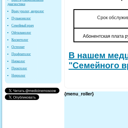
диагностики
Врач уролог, андролог
Срок обслужи
Пульмонолог
Семейный врач
Офтальмолог
Абонентская плата ру
Косметолог
Остеопат
В нашем медц
Профпатолог
Нарколог
"Семейного в
Проктолог
Невролог
{menu_roller}