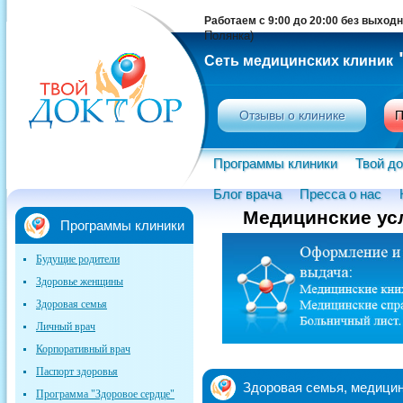
Работаем с 9:00 до 20:00 без выход
Полянка)
Сеть медицинских клиник
Отзывы о клинике
П
Программы клиники
Твой до
Блог врача
Пресса о нас
Медицинские усл
Программы клиники
Будущие родители
Здоровье женщины
Здоровая семья
Личный врач
Корпоративный врач
Паспорт здоровья
Здоровая семья, медицин
Программа "Здоровое сердце"