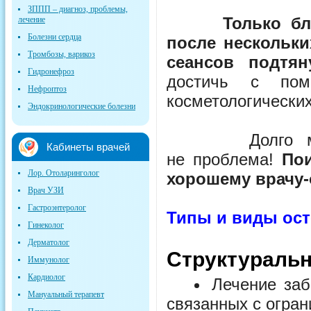
ЗППП – диагноз, проблемы,
Только бл
лечение
Болезни сердца
после нескольк
Тромбозы, варикоз
сеансов подтя
Гидронефроз
достичь с пом
Нефроптоз
косметологических
Эндокринологические болезни
Долго мучали
Кабинеты врачей
не проблема!
Пои
Лор. Отоларинголог
хорошему врачу-
Врач УЗИ
Гастроэнтеролог
Типы и виды ос
Гинеколог
Дерматолог
Структуральн
Иммунолог
Кардиолог
Лечение заб
Мануальный терапевт
связанных с огра