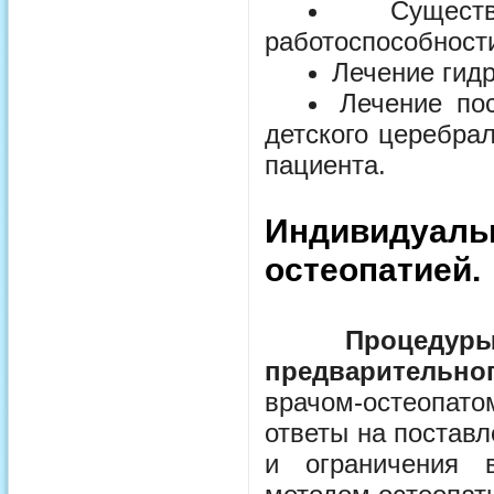
Сущес
работоспособност
Лечение гид
Лечение по
детского церебрал
пациента.
Индивидуальн
остеопатией.
Процедуры
предварительног
врачом-остеопато
ответы на поставл
и ограничения 