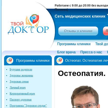
Работаем с 9:00 до 20:00 без выход
Полянка)
Сеть медицинских клиник
Отзывы о клинике
П
Программы клиники
Твой до
Блог врача
Пресса о нас
Программы клиники
Остеопат. Остеопатия ле
Будущие родители
Остеопатия. 
Здоровье женщины
Здоровая семья
Личный врач
Корпоративный врач
Паспорт здоровья
Программа "Здоровое сердце"