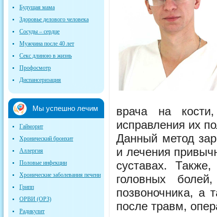
Будущая мама
Здоровье делового человека
Сосуды – сердце
Мужчина после 40 лет
Секс длиною в жизнь
Профосмотр
Диспансеризация
Мы успешно лечим
врача на кости
исправления их по
Гайморит
Данный метод зар
Хронический бронхит
и лечения привычн
Аллергия
суставах. Также
Половые инфекции
Хронические заболевания печени
головных болей
Грипп
позвоночника, а 
ОРВИ (ОРЗ)
после травм, опер
Радикулит