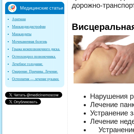
дорожно-транспор
Медицинские статьи
Аритмии
Висцеральная
Миокардиодистрофии
Миокардиты
Мочекаменная болезнь
Грыжа межпозвоночного диска.
Остеохондроз позвоночника.
Лечебное голодание.
Ожирение. Причины. Лечение.
Остеопатия — лечение руками.
Нарушения р
Лечение панк
Устранение з
Лечение нед
Устранен