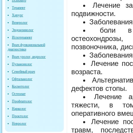
Психиатр
Лечение за
Терапевт
подвижности.
Хирург
Заболевания 
Венеролог
боли в 
Эндокринолог
остеохондрозы
Иглотерапевт
Врач функциональной
позвоночника, дис
диагностики
Заболевания 
Врач уролог, андролог
Лечение пос
Пульмонолог
возраста.
Семейный врач
Альтернати
Офтальмолог
Косметолог
дефектов стопы.
Остеопат
Лечение а
Профпатолог
тяжести, в то
Нарколог
оперативного вме
Проктолог
Лечение по
Невролог
травм, последс