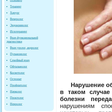
Психиатр
Терапевт
Хирург
Венеролог
Эндокринолог
Иглотерапевт
Врач функциональной
диагностики
Врач уролог, андролог
Пульмонолог
Семейный врач
Офтальмолог
Косметолог
Остеопат
Нарушение об
Профпатолог
в таком случае
Нарколог
болезни переда
Проктолог
Невролог
нарушениям спо