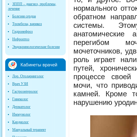
ЗППП – диагноз, проблемы,
нормального отто
лечение
обратном направ
Болезни сердца
системы. Этом
Тромбозы, варикоз
Гидронефроз
анатомические 
Нефроптоз
перегибом моч
Эндокринологические болезни
мочеточников, уд
роль играет нал
Кабинеты врачей
путей, хроничес
процессе своей 
Лор. Отоларинголог
мочи, что приво
Врач УЗИ
Гастроэнтеролог
камней. Кроме то
Гинеколог
нарушению уродин
Дерматолог
Иммунолог
Кардиолог
Мануальный терапевт