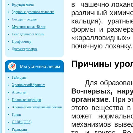
в чашечно-лохан
Будущая мама
различный химиче
Здоровье делового человека
кальция), уратны
Сосуды – сердце
Мужчина после 40 лет
формы и размера
Секс длиною в жизнь
«коралловидных
Профосмотр
почечную лоханку.
Диспансеризация
Причины
уро
Мы успешно лечим
Гайморит
Для образования
Хронический бронхит
Во-первых, нар
Аллергия
организме
. При 
Половые инфекции
этого вещества в
Хронические заболевания печени
может нормальн
Грипп
ОРВИ (ОРЗ)
механизмов вывед
Радикулит
то, и другое. Во