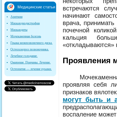
некоторых преп
Медицинские статьи
встречаются слу
начинают самост
Аритмии
врача, принимать 
Миокардиодистрофии
почечной колико
Миокардиты
кальция боль
Мочекаменная болезнь
Грыжа межпозвоночного диска.
«откладываются» 
Остеохондроз позвоночника.
Лечебное голодание.
Проявления
м
Ожирение. Причины. Лечение.
Остеопатия — лечение руками.
Мочекаменная б
проявляя себя л
признаков вялоте
могут быть и 
предрасполагающ
воспаление может