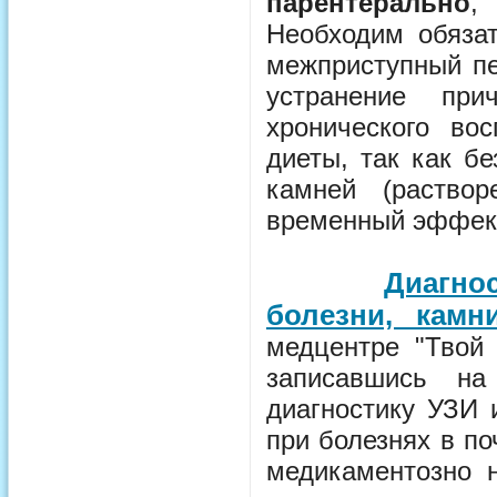
парентерально
,
Необходим обяза
межприступный пе
устранение пр
хронического во
диеты, так как б
камней (раство
временный эффек
Диагно
болезни, камн
медцентре "Твой
записавшись на
диагностику УЗИ 
при болезнях в п
медикаментозно н