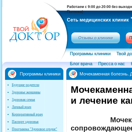
Работаем с 9:00 до 20:00 без выход
Полянка)
Сеть медицинских клиник
Отзывы о клинике
П
Программы клиники
Твой до
Блог врача
Пресса о нас
Программы клиники
Мочекаменная болезнь. Д
Будущие родители
Мочекаменна
Здоровье женщины
и лечение ка
Здоровая семья
Личный врач
Корпоративный врач
Моче
Паспорт здоровья
сопровождающее
Программа "Здоровое сердце"