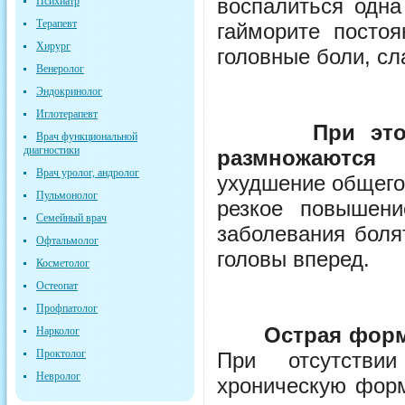
воспалиться одна
Психиатр
Терапевт
гайморите постоя
Хирург
головные боли, сл
Венеролог
Эндокринолог
Иглотерапевт
При эт
Врач функциональной
диагностики
размножаются 
Врач уролог, андролог
ухудшение общего
Пульмонолог
резкое повышен
Семейный врач
заболевания боля
Офтальмолог
головы вперед.
Косметолог
Остеопат
Профпатолог
Острая форма
Нарколог
Проктолог
При отсутстви
Невролог
хроническую форм