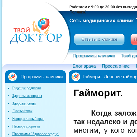
Работаем с 9:00 до 20:00 без выход
Полянка)
Сеть медицинских клиник
Отзывы о клинике
П
Программы клиники
Твой до
Блог врача
Пресса о нас
Программы клиники
Гайморит. Лечение гайм
Будущие родители
Гайморит.
Здоровье женщины
Здоровая семья
Личный врач
Когда залож
Корпоративный врач
так недалеко и д
Паспорт здоровья
многим, у кого к
Программа "Здоровое сердце"