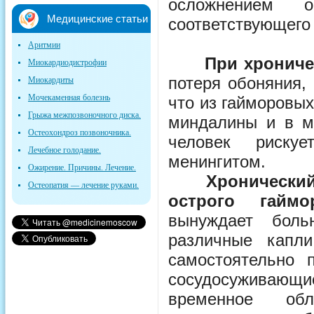
осложнением 
Медицинские статьи
соответствующего
Аритмии
При хроническ
Миокардиодистрофии
потеря обоняния,
Миокардиты
Мочекаменная болезнь
что из гайморовых
Грыжа межпозвоночного диска.
миндалины и в мо
Остеохондроз позвоночника.
человек риску
Лечебное голодание.
менингитом.
Ожирение. Причины. Лечение.
Хронический га
Остеопатия — лечение руками.
острого гаймо
вынуждает боль
различные капл
самостоятельно 
сосудосуживающи
временное обл