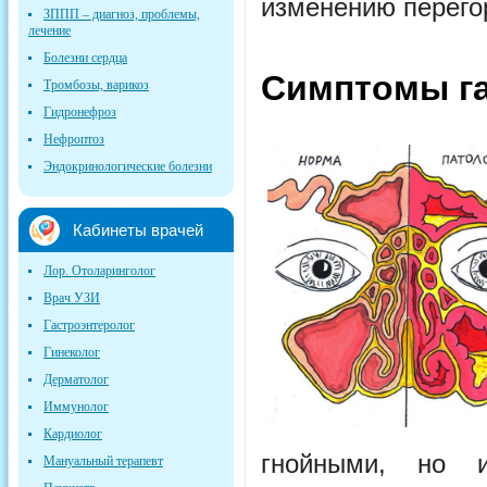
изменению перего
ЗППП – диагноз, проблемы,
лечение
Болезни сердца
Симптомы г
Тромбозы, варикоз
Гидронефроз
Нефроптоз
Эндокринологические болезни
Кабинеты врачей
Лор. Отоларинголог
Врач УЗИ
Гастроэнтеролог
Гинеколог
Дерматолог
Иммунолог
Кардиолог
гнойными, но 
Мануальный терапевт