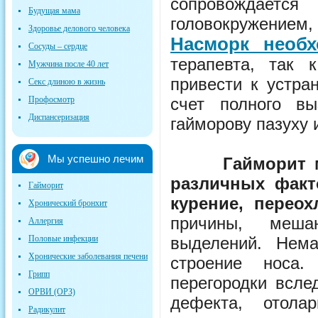
сопровождается
Будущая мама
головокружение
Здоровье делового человека
Насморк необх
Сосуды – сердце
терапевта, так 
Мужчина после 40 лет
привести к устра
Секс длиною в жизнь
Профосмотр
счет полного в
Диспансеризация
гайморову пазуху 
Мы успешно лечим
Гайморит 
различных факт
Гайморит
курение, перео
Хронический бронхит
причины, меша
Аллергия
Половые инфекции
выделений. Нем
Хронические заболевания печени
строение носа.
Грипп
перегородки всле
ОРВИ (ОРЗ)
дефекта, отола
Радикулит