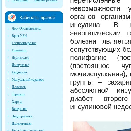
перечисленны
Остеопатия — лечение руками.
невозможности 
органов организ
Кабинеты врачей
инсулина. В м
Лор. Отоларинголог
энергетическим 
Врач УЗИ
болезни являет
Гастроэнтеролог
сопутствующих бо
Гинеколог
полифагию (пос
Дерматолог
(постоянное ч
Иммунолог
мочеиспускание),
Кардиолог
Мануальный терапевт
группы – сахарн
Психиатр
абсолютной инс
Терапевт
диабет второго
Хирург
инсулиновой недос
Венеролог
Эндокринолог
Иглотерапевт
Врач функциональной