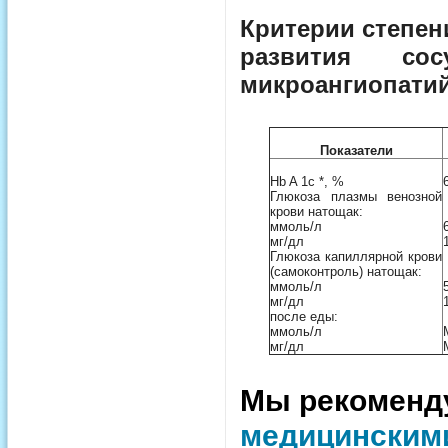
Критерии степен
развития со
микроангиопатий
Показатели
Hb A 1c *, %
Глюкоза плазмы венозной
крови натощак:
ммоль/л
мг/дл
Глюкоза капиллярной крови
(самоконтроль) натощак:
ммоль/л
мг/дл
после еды:
ммоль/л
мг/дл
Мы рекомен
медицинским