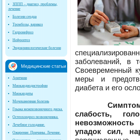
ЗППП – диагноз, проблемы,
лечение
Болезни сердца
Тромбозы, варикоз
Гидронефроз
Нефроптоз
Эндокринологические болезни
специализирова
заболеваний, в т
Медицинские статьи
Своевременный ку
меры и предотв
Аритмии
Миокардиодистрофии
диабета и его осл
Миокардиты
Мочекаменная болезнь
Симптом
Грыжа межпозвоночного диска.
слабость, гол
Остеохондроз позвоночника.
невозможность
Лечебное голодание.
упадок сил, на
Ожирение. Причины. Лечение.