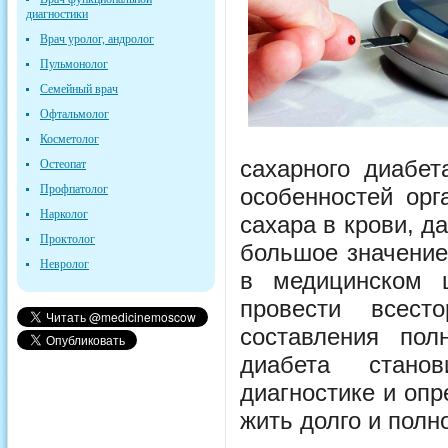
диагностики
Врач уролог, андролог
Пульмонолог
Семейный врач
Офтальмолог
Косметолог
сахарного диабет
Остеопат
Профпатолог
особенностей орг
Нарколог
сахара в крови, д
Проктолог
большое значение
Невролог
в медицинском 
провести всест
составления пол
диабета стано
диагностике и оп
жить долго и полн