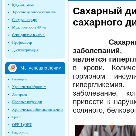
Будущая мама
Сахарный ди
Здоровье делового человека
сахарного ди
Сосуды – сердце
Мужчина после 40 лет
Секс длиною в жизнь
Сахар
Профосмотр
заболеваний,
Диспансеризация
является гиперг
в крови. Количе
Мы успешно лечим
гормоном инсул
Гайморит
гипергликемия
Хронический бронхит
заболевание, к
Аллергия
привести к наруш
Половые инфекции
соляного, белковог
Хронические заболевания печени
Грипп
ОРВИ (ОРЗ)
Радикулит