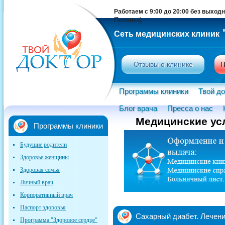
Работаем с 9:00 до 20:00 без выход
Полянка)
Сеть медицинских клиник
Отзывы о клинике
П
Программы клиники
Твой до
Блог врача
Пресса о нас
Медицинские усл
Программы клиники
Будущие родители
Здоровье женщины
Здоровая семья
Личный врач
Корпоративный врач
Паспорт здоровья
Сахарный диабет. Лечени
Программа "Здоровое сердце"